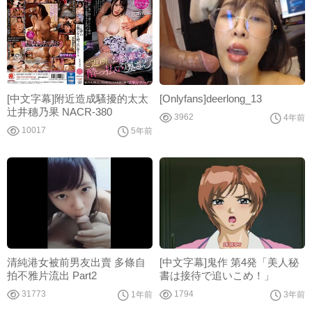
[中文字幕]附近造成騷擾的太太
[Onlyfans]deerlong_13
辻井穗乃果 NACR-380
3962
4年前
10017
5年前
清純港女被前男友出賣 多條自
[中文字幕]鬼作 第4発「美人秘
拍不雅片流出 Part2
書は接待で追いこめ！」
31773
1794
1年前
3年前