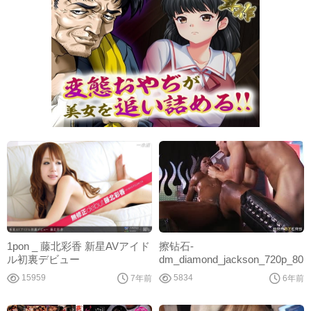
1pon _ 藤北彩香 新星AVアイド
擦钻石-
ル初裏デビュー
dm_diamond_jackson_720p_80
15959
5834
7年前
6年前