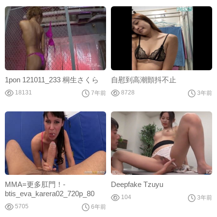
1pon 121011_233 桐生さくら
自慰到高潮顫抖不止
18131
8728
7年前
3年前
MMA=更多肛門！-
Deepfake Tzuyu
btis_eva_karera02_720p_80
104
3年前
5705
6年前